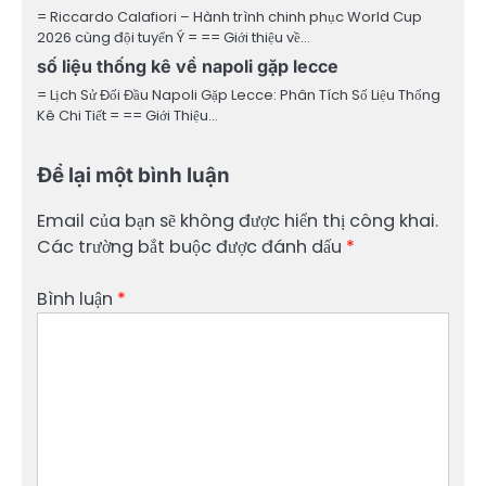
= Riccardo Calafiori – Hành trình chinh phục World Cup
2026 cùng đội tuyển Ý = == Giới thiệu về…
số liệu thống kê về napoli gặp lecce
= Lịch Sử Đối Đầu Napoli Gặp Lecce: Phân Tích Số Liệu Thống
Kê Chi Tiết = == Giới Thiệu…
Để lại một bình luận
Email của bạn sẽ không được hiển thị công khai.
Các trường bắt buộc được đánh dấu
*
Bình luận
*