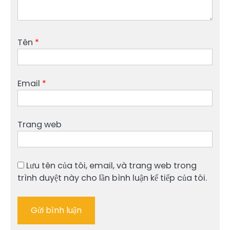
Tên
*
Email
*
Trang web
Lưu tên của tôi, email, và trang web trong
trình duyệt này cho lần bình luận kế tiếp của tôi.