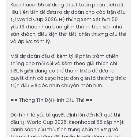
Keonhacai 55 sử dụng thuật toán phân tích dữ
liệu tiên tiến để đưa ra dự đoán cho các trận đấu
tại World Cup 2026. Hệ thống xem xét hơn 50
yếu tố khác nhau bao gồm thành tích sân nhà
sân khách, điều kiện thời tiết, chấn thương cầu thủ
và áp lực tâm lý.
Mỗi dự đoán đều đi kèm tỷ lệ phần trăm chiến
thắng cho mỗi đội và kèm theo giải thích chi
tiết. Người dùng có thể tham khảo để đưa ra
quyết định cá cược hoặc đơn giản là thưởng thức
trận đấu với góc nhìn chuyên môn hơn.
== Thông Tin Đội Hình Cầu Thủ ==
Đội hình là yếu tố quyết định lớn đến kết quả thi
đấu tại World Cup 2026. Keonhacai 55 cập nhật
danh sách cầu thủ, tình trạng chấn thương và
thẻ phạt của từng đội tuyển. Người dùng có thể