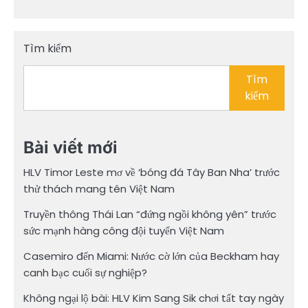
Tìm kiếm
Tìm
kiếm
Bài viết mới
HLV Timor Leste mơ về ‘bóng đá Tây Ban Nha’ trước
thử thách mang tên Việt Nam
Truyền thông Thái Lan “đứng ngồi không yên” trước
sức mạnh hàng công đội tuyển Việt Nam
Casemiro đến Miami: Nước cờ lớn của Beckham hay
canh bạc cuối sự nghiệp?
Không ngại lộ bài: HLV Kim Sang Sik chơi tất tay ngày