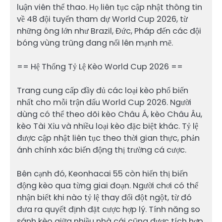
luận viên thể thao. Họ liên tục cập nhật thông tin
về 48 đội tuyển tham dự World Cup 2026, từ
những ông lớn như Brazil, Đức, Pháp đến các đội
bóng vùng trũng đang nổi lên mạnh mẽ.
== Hệ Thống Tỷ Lệ Kèo World Cup 2026 ==
Trang cung cấp đầy đủ các loại kèo phổ biến
nhất cho mỗi trận đấu World Cup 2026. Người
dùng có thể theo dõi kèo Châu Á, kèo Châu Âu,
kèo Tài Xỉu và nhiều loại kèo đặc biệt khác. Tỷ lệ
được cập nhật liên tục theo thời gian thực, phản
ánh chính xác biến động thị trường cá cược.
Bên cạnh đó, Keonhacai 55 còn hiển thị biến
động kèo qua từng giai đoạn. Người chơi có thể
nhận biết khi nào tỷ lệ thay đổi đột ngột, từ đó
đưa ra quyết định đặt cược hợp lý. Tính năng so
sánh kèo giữa nhiều nhà cái cũng được tích hợp