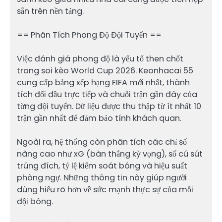
sẵn trên nền tảng.
== Phân Tích Phong Độ Đội Tuyển ==
Việc đánh giá phong độ là yếu tố then chốt
trong soi kèo World Cup 2026. Keonhacai 55
cung cấp bảng xếp hạng FIFA mới nhất, thành
tích đối đầu trực tiếp và chuỗi trận gần đây của
từng đội tuyển. Dữ liệu được thu thập từ ít nhất 10
trận gần nhất để đảm bảo tính khách quan.
Ngoài ra, hệ thống còn phân tích các chỉ số
nâng cao như xG (bàn thắng kỳ vọng), số cú sút
trúng đích, tỷ lệ kiểm soát bóng và hiệu suất
phòng ngự. Những thông tin này giúp người
dùng hiểu rõ hơn về sức mạnh thực sự của mỗi
đội bóng.