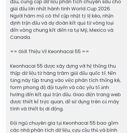
đầu, cung cấp dữ liệu phân tích chuyên sâu cho
giải đấu lớn nhất hành tinh World Cup 2026.
Người hâm mộ có thể cập nhật tỷ lệ kèo, nhận
định trận đấu và dự đoán kết quả từ vòng loại
đến vòng chung kết diễn ra tại Mỹ, Mexico và
Canada.
== Giới Thiệu Về Keonhacai 55 ==
Keonhacai 55 được xây dựng với hệ thống thu
thập dữ liệu từ hàng trăm giải đấu quốc tế. Nền
tảng này tập trung vào việc phân tích thống kê,
form phong độ đội tuyển và các yếu tố ảnh
hưởng đến kết quả trận đấu. Giao diện trang web
được thiết kế trực quan, dễ sử dụng trên cả máy
tính và thiết bị di động.
Đội ngũ chuyên gia tại Keonhacai 55 bao gồm
các nhà phân tích dữ liệu, cựu cầu thủ và bình