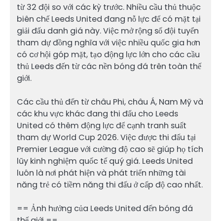
từ 32 đội so với các kỳ trước. Nhiều cầu thủ thuộc
biên chế Leeds United đang nỗ lực để có mặt tại
giải đấu danh giá này. Việc mở rộng số đội tuyển
tham dự đồng nghĩa với việc nhiều quốc gia hơn
có cơ hội góp mặt, tạo động lực lớn cho các cầu
thủ Leeds đến từ các nền bóng đá trên toàn thế
giới.
Các cầu thủ đến từ châu Phi, châu Á, Nam Mỹ và
các khu vực khác đang thi đấu cho Leeds
United có thêm động lực để cạnh tranh suất
tham dự World Cup 2026. Việc được thi đấu tại
Premier League với cường độ cao sẽ giúp họ tích
lũy kinh nghiệm quốc tế quý giá. Leeds United
luôn là nơi phát hiện và phát triển những tài
năng trẻ có tiềm năng thi đấu ở cấp độ cao nhất.
== Ảnh hưởng của Leeds United đến bóng đá
thế giới ==