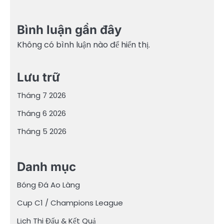
Bình luận gần đây
Không có bình luận nào để hiển thị.
Lưu trữ
Tháng 7 2026
Tháng 6 2026
Tháng 5 2026
Danh mục
Bóng Đá Ao Làng
Cup C1 / Champions League
Lịch Thi Đấu & Kết Quả