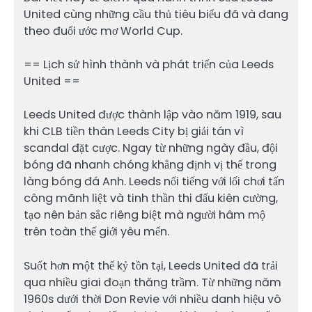
United cùng những cầu thủ tiêu biểu đã và đang
theo đuổi ước mơ World Cup.
== Lịch sử hình thành và phát triển của Leeds
United ==
Leeds United được thành lập vào năm 1919, sau
khi CLB tiền thân Leeds City bị giải tán vì
scandal đặt cược. Ngay từ những ngày đầu, đội
bóng đã nhanh chóng khẳng định vị thế trong
làng bóng đá Anh. Leeds nổi tiếng với lối chơi tấn
công mãnh liệt và tinh thần thi đấu kiên cường,
tạo nên bản sắc riêng biệt mà người hâm mộ
trên toàn thế giới yêu mến.
Suốt hơn một thế kỷ tồn tại, Leeds United đã trải
qua nhiều giai đoạn thăng trầm. Từ những năm
1960s dưới thời Don Revie với nhiều danh hiệu vô