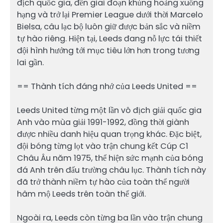
địch quốc gia, đến giai đoạn khủng hoảng xuống
hạng và trở lại Premier League dưới thời Marcelo
Bielsa, câu lạc bộ luôn giữ được bản sắc và niềm
tự hào riêng. Hiện tại, Leeds đang nỗ lực tái thiết
đội hình hướng tới mục tiêu lớn hơn trong tương
lai gần.
== Thành tích đáng nhớ của Leeds United ==
Leeds United từng một lần vô địch giải quốc gia
Anh vào mùa giải 1991-1992, đồng thời giành
được nhiều danh hiệu quan trọng khác. Đặc biệt,
đội bóng từng lọt vào trận chung kết Cúp C1
Châu Âu năm 1975, thể hiện sức mạnh của bóng
đá Anh trên đấu trường châu lục. Thành tích này
đã trở thành niềm tự hào của toàn thể người
hâm mộ Leeds trên toàn thế giới.
Ngoài ra, Leeds còn từng ba lần vào trận chung