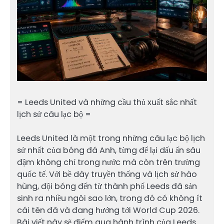
= Leeds United và những cầu thủ xuất sắc nhất
lịch sử câu lạc bộ =
Leeds United là một trong những câu lạc bộ lịch
sử nhất của bóng đá Anh, từng để lại dấu ấn sâu
đậm không chỉ trong nước mà còn trên trường
quốc tế. Với bề dày truyền thống và lịch sử hào
hùng, đội bóng đến từ thành phố Leeds đã sản
sinh ra nhiều ngôi sao lớn, trong đó có không ít
cái tên đã và đang hướng tới World Cup 2026.
Bài viết này sẽ điểm qua hành trình của Leeds