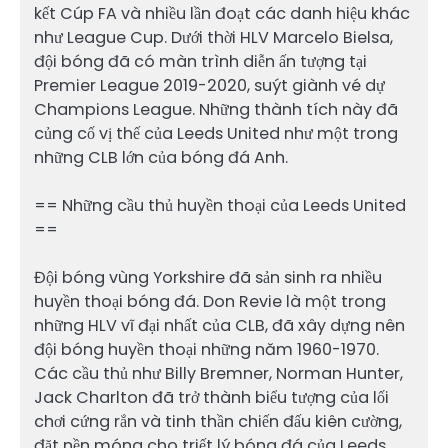
kết Cúp FA và nhiều lần đoạt các danh hiệu khác
như League Cup. Dưới thời HLV Marcelo Bielsa,
đội bóng đã có màn trình diễn ấn tượng tại
Premier League 2019-2020, suýt giành vé dự
Champions League. Những thành tích này đã
củng cố vị thế của Leeds United như một trong
những CLB lớn của bóng đá Anh.
== Những cầu thủ huyền thoại của Leeds United
==
Đội bóng vùng Yorkshire đã sản sinh ra nhiều
huyền thoại bóng đá. Don Revie là một trong
những HLV vĩ đại nhất của CLB, đã xây dựng nên
đội bóng huyền thoại những năm 1960-1970.
Các cầu thủ như Billy Bremner, Norman Hunter,
Jack Charlton đã trở thành biểu tượng của lối
chơi cứng rắn và tinh thần chiến đấu kiên cường,
đặt nền móng cho triết lý bóng đá của Leeds