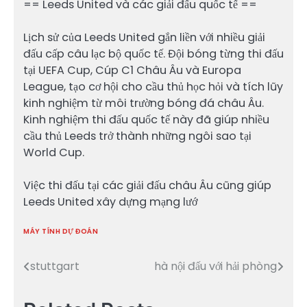
== Leeds United và các giải đấu quốc tế ==
Lịch sử của Leeds United gắn liền với nhiều giải
đấu cấp câu lạc bộ quốc tế. Đội bóng từng thi đấu
tại UEFA Cup, Cúp C1 Châu Âu và Europa
League, tạo cơ hội cho cầu thủ học hỏi và tích lũy
kinh nghiệm từ môi trường bóng đá châu Âu.
Kinh nghiệm thi đấu quốc tế này đã giúp nhiều
cầu thủ Leeds trở thành những ngôi sao tại
World Cup.
Việc thi đấu tại các giải đấu châu Âu cũng giúp
Leeds United xây dựng mạng lướ
MÁY TÍNH DỰ ĐOÁN
stuttgart
hà nội đấu với hải phòng
Điều
hướng