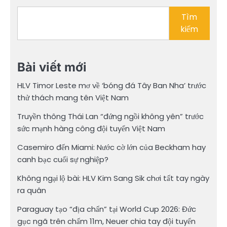
Tìm
kiếm
Bài viết mới
HLV Timor Leste mơ về ‘bóng đá Tây Ban Nha’ trước
thử thách mang tên Việt Nam
Truyền thông Thái Lan “đứng ngồi không yên” trước
sức mạnh hàng công đội tuyển Việt Nam
Casemiro đến Miami: Nước cờ lớn của Beckham hay
canh bạc cuối sự nghiệp?
Không ngại lộ bài: HLV Kim Sang Sik chơi tất tay ngày
ra quân
Paraguay tạo “địa chấn” tại World Cup 2026: Đức
gục ngã trên chấm 11m, Neuer chia tay đội tuyển