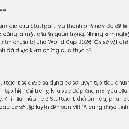
 ==
m gia của Stuttgart, và thành phố này đã để lại 
 cũng là một dấu ấn quan trọng. Những kinh ngh
tự tin chuẩn bị cho World Cup 2026. Cơ sở vật chất
ành đã được kiểm chứng qua thực tế.
ttgart sẽ được sử dụng cơ sở luyện tập tiêu chuẩ
n tập hiện đại trong khu vực đáp ứng mọi yêu cầu 
rợ. Khí hậu mùa hè ở Stuttgart khá ôn hòa, phù hợ
ừ các cơ sở tập luyện đến sân MHPA cũng được tính