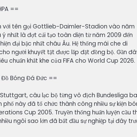
MHPA ==
với tên gọi Gottlieb-Daimler-Stadion vào năm
ú ý nhất là đợt cải tạo toàn diện từ năm 2009 đến
hiện đại bậc nhất châu Âu. Hệ thống mái che di
cho người khuyết tật được lắp đặt đồng bộ. Gần đâ
iêu chuẩn khắt khe của FIFA cho World Cup 2026.
n Đồ Bóng Đá Đức ==
 Stuttgart, câu lạc bộ từng vô địch Bundesliga b
nh phố này đã tổ chức thành công nhiều sự kiện b
erations Cup 2005. Truyền thống huấn luyện cầu t
hiều ngôi sao lớn đã bắt đầu sự nghiệp tại đây tr