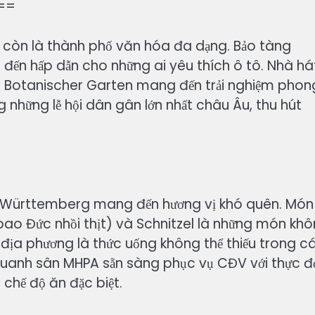
 ==
 còn là thành phố văn hóa đa dạng. Bảo tàng
đến hấp dẫn cho những ai yêu thích ô tô. Nhà há
ên Botanischer Garten mang đến trải nghiệm phon
g những lễ hội dân gân lớn nhất châu Âu, thu hút
-Württemberg mang đến hương vị khó quên. Món
ao Đức nhồi thịt) và Schnitzel là những món kh
 địa phương là thức uống không thể thiếu trong c
 quanh sân MHPA sẵn sàng phục vụ CĐV với thực đ
chế độ ăn đặc biệt.