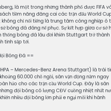
erg, là một trong những thành phố được FIFA v
sách tiềm năng đăng cai các trận đấu World Cu
t không chỉ nổi tiếng là trung tâm công nghiệp ô 
sử bóng đá đáng nể phục. Sự kết hợp giữa cơ sở 
n thống bóng đá lâu đời khiến Stuttgart trở thành
 tinh sắp tới.
Hội Bóng Đá ==
HPA – Mercedes-Benz Arena Stuttgart) là trái t
 khoảng 60.000 chỗ ngồi, sân vận động nằm ngay
àn hảo cho các trận cầu World Cup. Đây là sân
 những đội bóng có lượng CĐV cuồng nhiệt nhất n
hiến nhiều đội bóng lớn phải e ngại mỗi khi hành