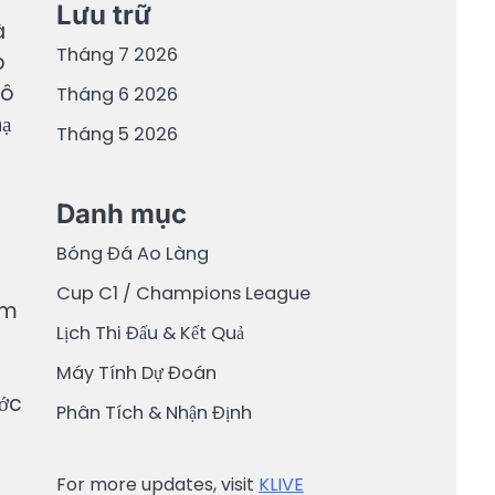
Lưu trữ
à
Tháng 7 2026
p
tô
Tháng 6 2026
hạ
Tháng 5 2026
Danh mục
Bóng Đá Ao Làng
Cup C1 / Champions League
im
Lịch Thi Đấu & Kết Quả
Máy Tính Dự Đoán
ước
Phân Tích & Nhận Định
For more updates, visit
KLIVE