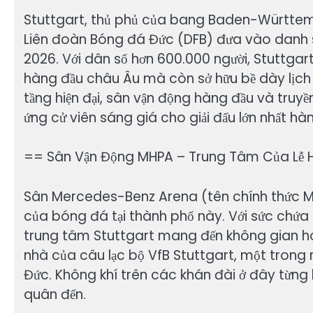
Stuttgart, thủ phủ của bang Baden-Württemb
Liên đoàn Bóng đá Đức (DFB) đưa vào danh 
2026. Với dân số hơn 600.000 người, Stuttgar
hàng đầu châu Âu mà còn sở hữu bề dày lịch 
tầng hiện đại, sân vận động hàng đầu và truyề
ứng cử viên sáng giá cho giải đấu lớn nhất hành
== Sân Vận Động MHPA – Trung Tâm Của Lễ 
Sân Mercedes-Benz Arena (tên chính thức M
của bóng đá tại thành phố này. Với sức chứa
trung tâm Stuttgart mang đến không gian ho
nhà của câu lạc bộ VfB Stuttgart, một trong
Đức. Không khí trên các khán đài ở đây từng k
quân đến.