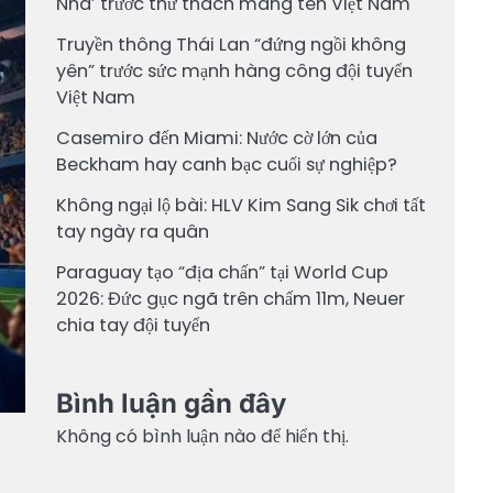
Nha’ trước thử thách mang tên Việt Nam
Truyền thông Thái Lan “đứng ngồi không
yên” trước sức mạnh hàng công đội tuyển
Việt Nam
Casemiro đến Miami: Nước cờ lớn của
Beckham hay canh bạc cuối sự nghiệp?
Không ngại lộ bài: HLV Kim Sang Sik chơi tất
tay ngày ra quân
Paraguay tạo “địa chấn” tại World Cup
2026: Đức gục ngã trên chấm 11m, Neuer
chia tay đội tuyển
Bình luận gần đây
Không có bình luận nào để hiển thị.