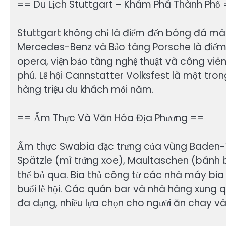
== Du Lịch Stuttgart – Khám Phá Thành Phố
Stuttgart không chỉ là điểm đến bóng đá mà
Mercedes-Benz và Bảo tàng Porsche là điểm 
opera, viện bảo tàng nghệ thuật và công vi
phú. Lễ hội Cannstatter Volksfest là một tron
hàng triệu du khách mỗi năm.
== Ẩm Thực Và Văn Hóa Địa Phương ==
Ẩm thực Swabia đặc trưng của vùng Baden
Spätzle (mì trứng xoe), Maultaschen (bánh b
thể bỏ qua. Bia thủ công từ các nhà máy bia
buổi lễ hội. Các quán bar và nhà hàng xung
đa dạng, nhiều lựa chọn cho người ăn chay và 