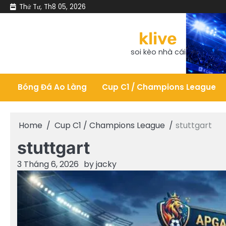
Skip
Thứ Tư, Th8 05, 2026
to
content
klive
soi kèo nhà cái
Bóng Đá Ao Làng
Cup C1 / Champions League
Home
Cup C1 / Champions League
stuttgart
stuttgart
3 Tháng 6, 2026
by
jacky