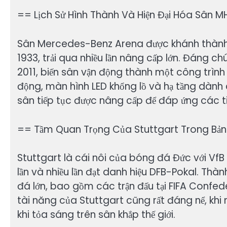
== Lịch Sử Hình Thành Và Hiện Đại Hóa Sân 
Sân Mercedes-Benz Arena được khánh thành 
1933, trải qua nhiều lần nâng cấp lớn. Đáng ch
2011, biến sân vận động thành một công trình 
động, màn hình LED khổng lồ và hạ tầng dành 
sân tiếp tục được nâng cấp để đáp ứng các t
== Tầm Quan Trọng Của Stuttgart Trong Bả
Stuttgart là cái nôi của bóng đá Đức với VfB
lần và nhiều lần đạt danh hiệu DFB-Pokal. Thà
đá lớn, bao gồm các trận đấu tại FIFA Confed
tài năng của Stuttgart cũng rất đáng nể, khi n
khi tỏa sáng trên sân khắp thế giới.