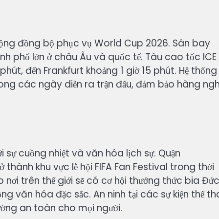
cộng đồng bộ phục vụ World Cup 2026. Sân bay
hành phố lớn ở châu Âu và quốc tế. Tàu cao tốc ICE
phút, đến Frankfurt khoảng 1 giờ 15 phút. Hệ thống
rong các ngày diễn ra trận đấu, đảm bảo hàng ngh
ới sự cuồng nhiệt và văn hóa lịch sự. Quận
thành khu vực lễ hội FIFA Fan Festival trong thời
nơi trên thế giới sẽ có cơ hội thưởng thức bia Đức
 văn hóa đặc sắc. An ninh tại các sự kiện thể t
ường an toàn cho mọi người.