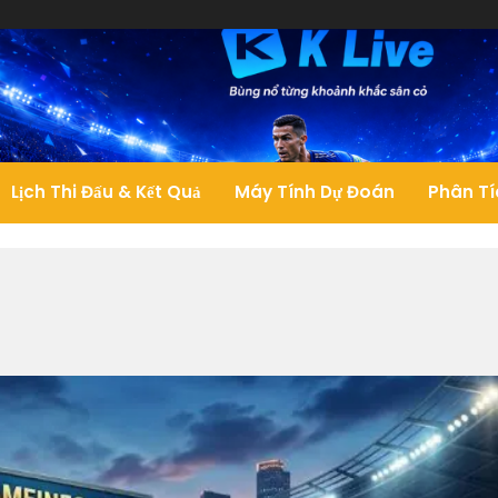
Lịch Thi Đấu & Kết Quả
Máy Tính Dự Đoán
Phân Tí