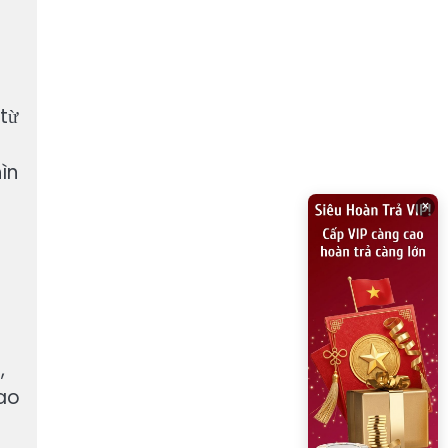
 từ
ìn
×
,
hao