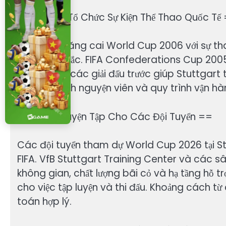
== Lịch Sử Tổ Chức Sự Kiện Thể Thao Quốc Tế
Đức từng đăng cai World Cup 2006 với sự tha
tượng sâu sắc. FIFA Confederations Cup 2005
quý báu từ các giải đấu trước giúp Stuttgart 
nhân lực tình nguyện viên và quy trình vận h
== Cơ Sở Luyện Tập Cho Các Đội Tuyển ==
Các đội tuyển tham dự World Cup 2026 tại Stu
FIFA. VfB Stuttgart Training Center và các sâ
không gian, chất lượng bãi cỏ và hạ tầng hỗ t
cho việc tập luyện và thi đấu. Khoảng cách t
toán hợp lý.