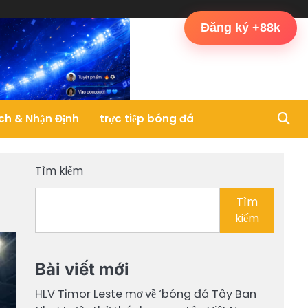
Bóng
Cup
Lịch
Máy
Phân
trực
Đá
C1
Thi
Tính
Tích
tiếp
Đăng ký +88k
Ao
/
Đấu
Dự
&
bón
Làng
Champions
&
Đoán
Nhận
đá
League
Kết
Định
Quả
ch & Nhận Định
trực tiếp bóng đá
Tìm kiếm
Tìm
kiếm
Bài viết mới
HLV Timor Leste mơ về ‘bóng đá Tây Ban