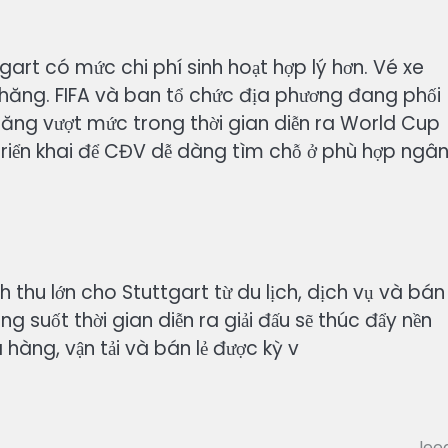
gart có mức chi phí sinh hoạt hợp lý hơn. Vé xe
chăng. FIFA và ban tổ chức địa phương đang phối
ăng vượt mức trong thời gian diễn ra World Cup
triển khai để CĐV dễ dàng tìm chỗ ở phù hợp ngâ
hu lớn cho Stuttgart từ du lịch, dịch vụ và bán l
suốt thời gian diễn ra giải đấu sẽ thúc đẩy nền
hàng, vận tải và bán lẻ được kỳ v
lee