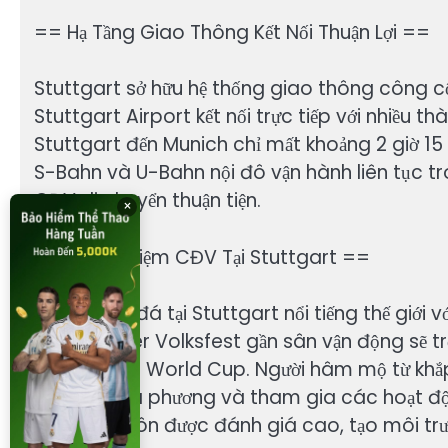
== Hạ Tầng Giao Thông Kết Nối Thuận Lợi ==
Stuttgart sở hữu hệ thống giao thông công 
Stuttgart Airport kết nối trực tiếp với nhiều t
Stuttgart đến Munich chỉ mất khoảng 2 giờ 15 
S-Bahn và U-Bahn nội đô vận hành liên tục t
CĐV di chuyển thuận tiện.
×
== Trải Nghiệm CĐV Tại Stuttgart ==
CĐV bóng đá tại Stuttgart nổi tiếng thế giới v
Cannstatter Volksfest gần sân vận động sẽ trở 
gian diễn ra World Cup. Người hâm mộ từ khắp 
ẩm thực địa phương và tham gia các hoạt động
lớn ở Đức luôn được đánh giá cao, tạo môi tr