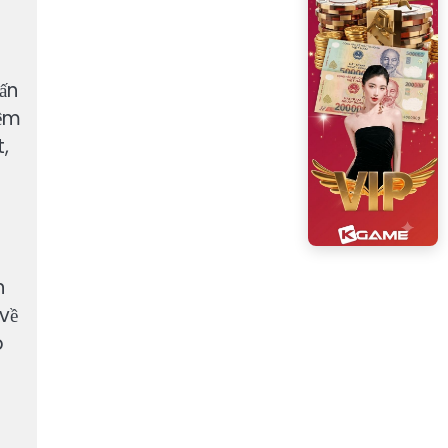
ấn
iệm
,
n
về
p