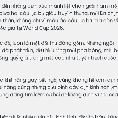
ng đến những cảm xúc mãnh liệt cho người hâm mộ
giữa hai câu lạc bộ giàu truyền thống, mỗi lần ch
ản thân, không chỉ vì màu áo câu lạc bộ mà còn v
ốc gia tại World Cup 2026.
tốc độ, luôn là một đối thủ đáng gờm. Những ngôi
đà phát triển, đều hiểu rằng mỗi pha bóng, mỗi 
cộng quý giá trong mắt các nhà tuyển trạch quốc t
g và khả năng gây bất ngờ, cũng không hề kém cạnh
ài năng cùng những cựu binh dày dạn kinh nghiệm
cũng đang tìm kiếm cơ hội để khẳng định vị thế của
hứng kiến nhiều trận cầu kịch tính, đầy ắp bàn thắn