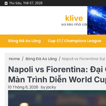
Skip
Thứ Sáu, Th8 07, 2026
to
content
klive
soi kèo nhà cái
Bóng Đá Ao Làng
Cup C1 / Champions League
Home
Bóng Đá Ao Làng
Napoli vs Fiorentina: Đ
Napoli vs Fiorentina: Đạ
Màn Trình Diễn World C
10 Tháng 6, 2026
by
jacky