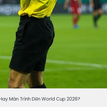
a Hay Màn Trình Diễn World Cup 2026?