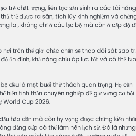
o trẻ chất lượng, liên tục sản sinh ra các tài năng
 thủ trẻ được ra sân, tích lũy kinh nghiệm và chứn
ơng lai, không chỉ ở câu lạc bộ mà còn ở cấp độ đ
 nơi trên thế giới chắc chắn sẽ theo dõi sát sao tr
ộ ổn định, khả năng chịu áp lực tốt và có thể tạ
c bộ đều là một buổi thử thách quan trọng. Họ cần
ể hiện tinh thần chuyên nghiệp để giữ vững cơ hội
dự World Cup 2026.
đấu hấp dẫn mà còn hy vọng được chứng kiến nh
óng đẳng cấp có thể làm nên lịch sử. Đó là những