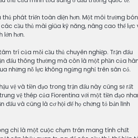
ầu thủ của mình tỏa sáng ở đấu trường quốc tế.
ầu thủ phát triển toàn diện hơn. Một môi trường bó
 các cầu thủ mài giũa kỹ năng, nâng cao thể lực
h lớn hơn.
âm trí của mỗi cầu thủ chuyên nghiệp. Trận đấu
trận đấu thông thường mà còn là một phần của hà
 qua những nỗ lực không ngừng nghỉ trên sân cỏ.
ậu vệ và tiền đạo trong trận đấu này cũng sẽ rất
rung vệ thép của Fiorentina với một tiền đạo nh
n đấu và cũng là cơ hội để họ chứng tỏ bản lĩnh
không chỉ là một cuộc chạm trán mang tính chất