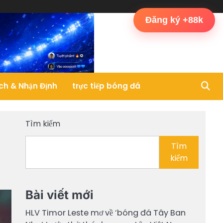
Bóng
Cup
Lịch
Máy
Phân
trực
Đá
C1
Thi
Tính
Tích
tiếp
Đăng ký +88k
Ao
/
Đấu
Dự
&
bón
Làng
Champions
&
Đoán
Nhận
đá
League
Kết
Định
Quả
ch & Nhận Định
trực tiếp bóng đá
Tìm kiếm
Tìm
kiếm
Bài viết mới
HLV Timor Leste mơ về ‘bóng đá Tây Ban