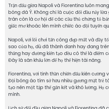
Trận đấu giữa Napoli và Fiorentina luôn ma
bóng đá Ý. Không chỉ là cuộc đối đầu nảy lửa 
trán còn là cơ hội để các cầu thủ chứng tỏ b
giấc mơ khoác lên mình chiếc áo đội tuyển qu
Napoli, với lối chơi tấn công đẹp mắt và đầy 
sao của họ, dù đã thành danh hay đang trên 
thắng hay đường kiến tạo đều có thể là điểm 
Đây là sân khấu lớn để họ thể hiện tài năng.
Fiorentina, với tinh thần chiến đấu kiên cườn
Đội bóng áo tím sở hữu nhiều gương mặt trẻ t
tạo nên một tập thể gắn kết và khó lường. Họ 
mình.
Lịch sử đối đầu giữa Napoli và Fiorentina đã c