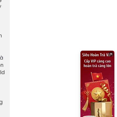
y
n
×
là
òn
ld
ng