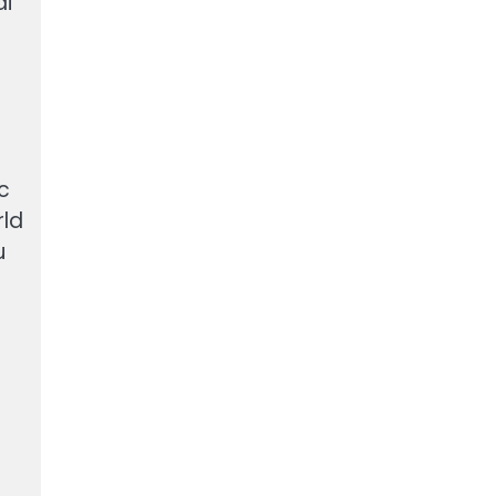
ài
c
rld
u