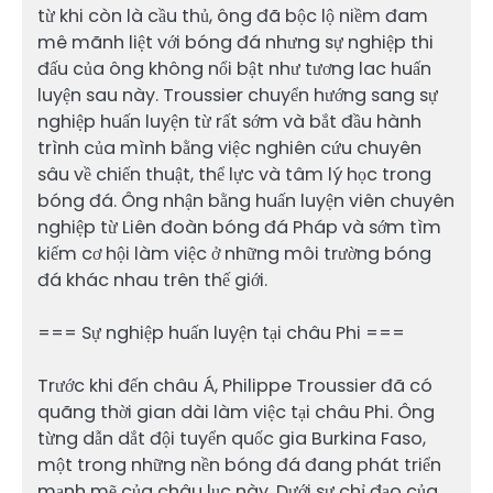
từ khi còn là cầu thủ, ông đã bộc lộ niềm đam
mê mãnh liệt với bóng đá nhưng sự nghiệp thi
đấu của ông không nổi bật như tương lac huấn
luyện sau này. Troussier chuyển hướng sang sự
nghiệp huấn luyện từ rất sớm và bắt đầu hành
trình của mình bằng việc nghiên cứu chuyên
sâu về chiến thuật, thể lực và tâm lý học trong
bóng đá. Ông nhận bằng huấn luyện viên chuyên
nghiệp từ Liên đoàn bóng đá Pháp và sớm tìm
kiếm cơ hội làm việc ở những môi trường bóng
đá khác nhau trên thế giới.
=== Sự nghiệp huấn luyện tại châu Phi ===
Trước khi đến châu Á, Philippe Troussier đã có
quãng thời gian dài làm việc tại châu Phi. Ông
từng dẫn dắt đội tuyển quốc gia Burkina Faso,
một trong những nền bóng đá đang phát triển
mạnh mẽ của châu lục này. Dưới sự chỉ đạo của