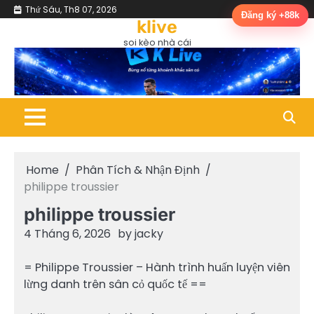
Skip
Thứ Sáu, Th8 07, 2026
Bóng
Cup
Lịch
Máy
Phân
trực
Đăng ký +88k
Đá
C1
Thi
Tính
Tích
tiếp
to
klive
Ao
/
Đấu
Dự
&
bón
Làng
Champions
&
Đoán
Nhận
đá
content
soi kèo nhà cái
League
Kết
Định
Quả
Home
Phân Tích & Nhận Định
philippe troussier
philippe troussier
4 Tháng 6, 2026
by
jacky
= Philippe Troussier – Hành trình huấn luyện viên
lừng danh trên sân cỏ quốc tế ==