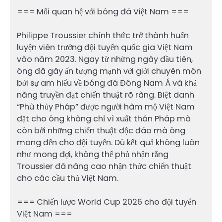
=== Mối quan hệ với bóng đá Việt Nam ===
Philippe Troussier chính thức trở thành huấn
luyện viên trưởng đội tuyển quốc gia Việt Nam
vào năm 2023. Ngay từ những ngày đầu tiên,
ông đã gây ấn tượng mạnh với giới chuyên môn
bởi sự am hiểu về bóng đá Đông Nam Á và khả
năng truyền đạt chiến thuật rõ ràng. Biệt danh
“Phù thủy Pháp” được người hâm mộ Việt Nam
đặt cho ông không chỉ vì xuất thân Pháp mà
còn bởi những chiến thuật độc đáo mà ông
mang đến cho đội tuyển. Dù kết quả không luôn
như mong đợi, không thể phủ nhận rằng
Troussier đã nâng cao nhận thức chiến thuật
cho các cầu thủ Việt Nam.
=== Chiến lược World Cup 2026 cho đội tuyển
Việt Nam ===