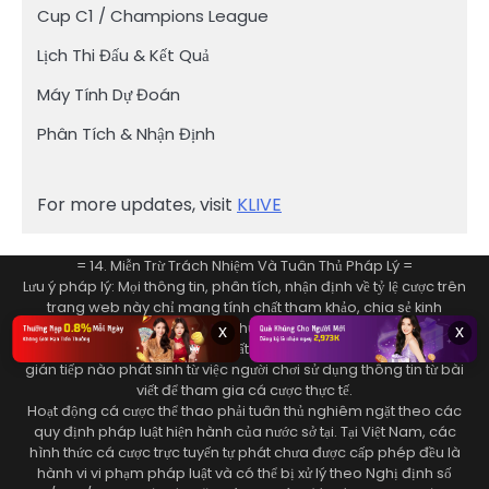
Cup C1 / Champions League
Lịch Thi Đấu & Kết Quả
Máy Tính Dự Đoán
Phân Tích & Nhận Định
For more updates, visit
KLIVE
= 14. Miễn Trừ Trách Nhiệm Và Tuân Thủ Pháp Lý =
Lưu ý pháp lý: Mọi thông tin, phân tích, nhận định về tỷ lệ cược trên
trang web này chỉ mang tính chất tham khảo, chia sẻ kinh
nghiệm học thuật và giải trí đơn thuần. Chúng tôi không chịu trách
x
x
nhiệm pháp lý cho bất kỳ tổn thất tài chính, thiệt hại trực tiếp hoặc
gián tiếp nào phát sinh từ việc người chơi sử dụng thông tin từ bài
viết để tham gia cá cược thực tế.
Hoạt động cá cược thể thao phải tuân thủ nghiêm ngặt theo các
quy định pháp luật hiện hành của nước sở tại. Tại Việt Nam, các
hình thức cá cược trực tuyến tự phát chưa được cấp phép đều là
hành vi vi phạm pháp luật và có thể bị xử lý theo Nghị định số