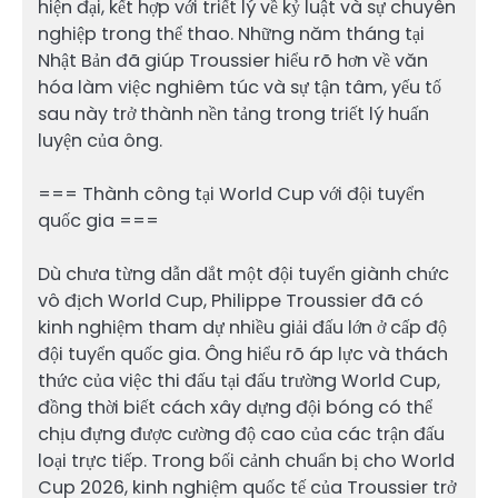
hiện đại, kết hợp với triết lý về kỷ luật và sự chuyên
nghiệp trong thể thao. Những năm tháng tại
Nhật Bản đã giúp Troussier hiểu rõ hơn về văn
hóa làm việc nghiêm túc và sự tận tâm, yếu tố
sau này trở thành nền tảng trong triết lý huấn
luyện của ông.
=== Thành công tại World Cup với đội tuyển
quốc gia ===
Dù chưa từng dẫn dắt một đội tuyển giành chức
vô địch World Cup, Philippe Troussier đã có
kinh nghiệm tham dự nhiều giải đấu lớn ở cấp độ
đội tuyển quốc gia. Ông hiểu rõ áp lực và thách
thức của việc thi đấu tại đấu trường World Cup,
đồng thời biết cách xây dựng đội bóng có thể
chịu đựng được cường độ cao của các trận đấu
loại trực tiếp. Trong bối cảnh chuẩn bị cho World
Cup 2026, kinh nghiệm quốc tế của Troussier trở