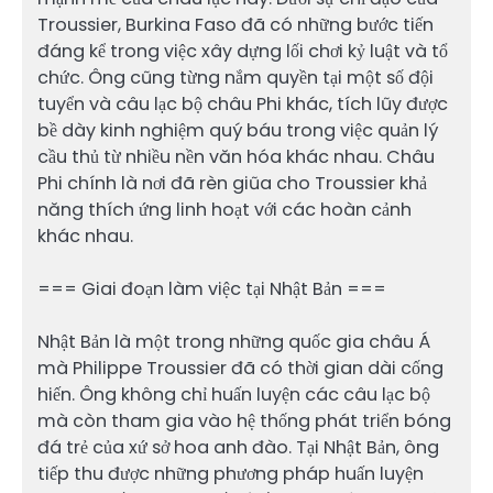
Troussier, Burkina Faso đã có những bước tiến
đáng kể trong việc xây dựng lối chơi kỷ luật và tổ
chức. Ông cũng từng nắm quyền tại một số đội
tuyển và câu lạc bộ châu Phi khác, tích lũy được
bề dày kinh nghiệm quý báu trong việc quản lý
cầu thủ từ nhiều nền văn hóa khác nhau. Châu
Phi chính là nơi đã rèn giũa cho Troussier khả
năng thích ứng linh hoạt với các hoàn cảnh
khác nhau.
=== Giai đoạn làm việc tại Nhật Bản ===
Nhật Bản là một trong những quốc gia châu Á
mà Philippe Troussier đã có thời gian dài cống
hiến. Ông không chỉ huấn luyện các câu lạc bộ
mà còn tham gia vào hệ thống phát triển bóng
đá trẻ của xứ sở hoa anh đào. Tại Nhật Bản, ông
tiếp thu được những phương pháp huấn luyện