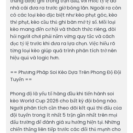
thắng được ghi trong trận đấu, với mốc tỷ lệ do
nhà cái đưa ra trước giờ bóng lăn. Ngoài ra còn
có các loại kèo đặc biệt như kèo phạt góc, kèo
thẻ phạt, kèo cầu thủ ghi bàn mở tỷ số. Mỗi loại
kèo mang đến cơ hội và thách thức riêng, đòi
hỏi người chơi phải nắm vững quy tắc và cách
đọc tỷ lệ trước khi đưa ra lựa chọn. Việc hiểu rõ
từng loại kèo giúp quá trình phân tích trở nên
hiệu quả và logic hơn.
== Phương Pháp Soi Kèo Dựa Trên Phong Độ Đội
Tuyển ==
Phong độ là yếu tố hàng đầu khi tiến hành soi
kèo World Cup 2026 cho bất kỳ đội bóng nào.
Người phân tích cần theo dõi kết quả thi đấu của
đội tuyển trong ít nhất 5 trận gần nhất trên mọi
đấu trường để đánh giá xu hướng hiện tại. Những
chiến thắng liên tiếp trước các đối thủ mạnh cho