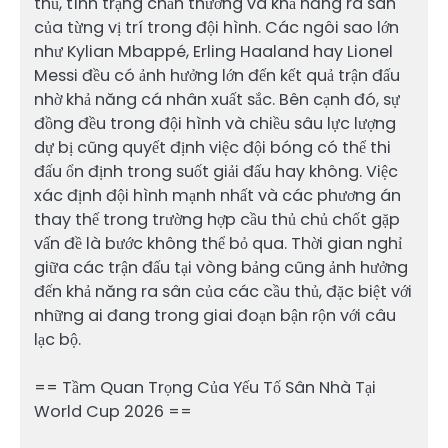
thủ, tình trạng chấn thương và khả năng ra sân
của từng vị trí trong đội hình. Các ngôi sao lớn
như Kylian Mbappé, Erling Haaland hay Lionel
Messi đều có ảnh hưởng lớn đến kết quả trận đấu
nhờ khả năng cá nhân xuất sắc. Bên cạnh đó, sự
đồng đều trong đội hình và chiều sâu lực lượng
dự bị cũng quyết định việc đội bóng có thể thi
đấu ổn định trong suốt giải đấu hay không. Việc
xác định đội hình mạnh nhất và các phương án
thay thế trong trường hợp cầu thủ chủ chốt gặp
vấn đề là bước không thể bỏ qua. Thời gian nghỉ
giữa các trận đấu tại vòng bảng cũng ảnh hưởng
đến khả năng ra sân của các cầu thủ, đặc biệt với
những ai đang trong giai đoạn bận rộn với câu
lạc bộ.
== Tầm Quan Trọng Của Yếu Tố Sân Nhà Tại
World Cup 2026 ==