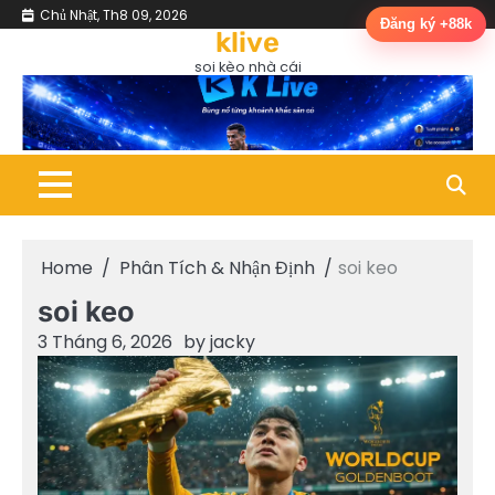
Skip
Chủ Nhật, Th8 09, 2026
Bóng
Cup
Lịch
Máy
Phân
trực
Đăng ký +88k
Đá
C1
Thi
Tính
Tích
tiếp
to
klive
Ao
/
Đấu
Dự
&
bón
Làng
Champions
&
Đoán
Nhận
đá
content
soi kèo nhà cái
League
Kết
Định
Quả
Home
Phân Tích & Nhận Định
soi keo
soi keo
3 Tháng 6, 2026
by
jacky