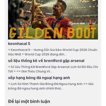
keonhacai 5
= Keonhacai 5 – Hướng Dẫn Soi Kèo World Cup 2026 Chuẩn
Xác Nhất = World Cup 2026 đang đến…
số liệu thống kê về brentford gặp arsenal
= Số Liệu Thống Kê Brentford Gặp Arsenal: Lịch Sử Đối Đầu Chi
Tiết = == Giới Thiệu Chung Về…
xếp hạng bóng đá ngoại hạng anh
= Lịch Sử Hình Thành Giải Bóng Đá Ngoại Hạng Anh == Giải
bóng đá ngoại hạng anh chính thức…
Để lại một bình luận