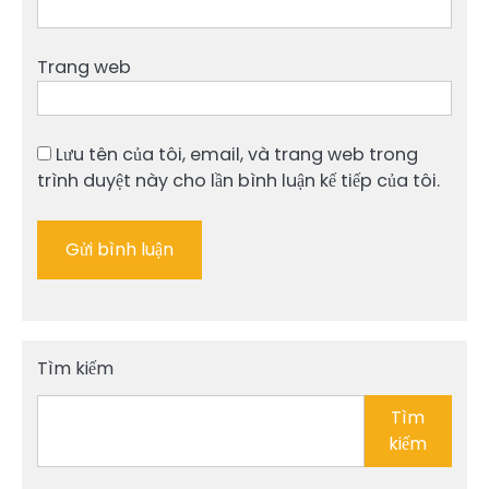
Trang web
Lưu tên của tôi, email, và trang web trong
trình duyệt này cho lần bình luận kế tiếp của tôi.
Tìm kiếm
Tìm
kiếm