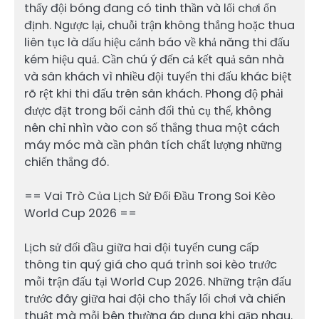
thấy đội bóng đang có tinh thần và lối chơi ổn
định. Ngược lại, chuỗi trận không thắng hoặc thua
liên tục là dấu hiệu cảnh báo về khả năng thi đấu
kém hiệu quả. Cần chú ý đến cả kết quả sân nhà
và sân khách vì nhiều đội tuyển thi đấu khác biệt
rõ rệt khi thi đấu trên sân khách. Phong độ phải
được đặt trong bối cảnh đối thủ cụ thể, không
nên chỉ nhìn vào con số thắng thua một cách
máy móc mà cần phân tích chất lượng những
chiến thắng đó.
== Vai Trò Của Lịch Sử Đối Đầu Trong Soi Kèo
World Cup 2026 ==
Lịch sử đối đầu giữa hai đội tuyển cung cấp
thông tin quý giá cho quá trình soi kèo trước
mỗi trận đấu tại World Cup 2026. Những trận đấu
trước đây giữa hai đội cho thấy lối chơi và chiến
thuật mà mỗi bên thường áp dụng khi gặp nhau.