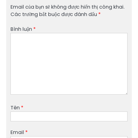
Email của bạn sẽ không được hiển thị công khai.
Các trường bắt buộc được đánh dấu
*
Bình luận
*
Tên
*
Email
*