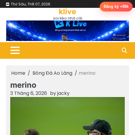
Skip
Thứ Sáu, Th8 07, 2026
Bóng
Cup
Lịch
Máy
Phân
trực
Đăng ký +88k
Đá
C1
Thi
Tính
Tích
tiếp
to
klive
Ao
/
Đấu
Dự
&
bón
Làng
Champions
&
Đoán
Nhận
đá
content
soi kèo nhà cái
League
Kết
Định
Quả
Home
Bóng Đá Ao Làng
merino
merino
3 Tháng 6, 2026
by
jacky