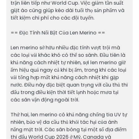
trận liên tiếp như World Cup. Việc giảm tần suất
giặt áo cũng giúp kéo dài tuổi thọ sản phẩm và
tiết kiệm chi phí cho các đội tuyển.
== Đặc Tính Nổi Bật Của Len Merino ==
Len merino sở hữu nhiều đặc tính vượt trội mà
các loại vải khác khó có thể so sánh. Đầu tiên là
khả năng cách nhiệt tự nhiên, sợi len merino giữ
ấm hiệu quả ngay cả khi bị ẩm, trong khi các loại
vải tổng hợp mất khả năng cách nhiệt khi gặp
nước. Điều này đặc biệt quan trọng với cầu thủ thi
đấu trong điều kiện thời tiết lạnh hoặc mưa tại
các sân vận động ngoài trời.
Thứ hai, len merino có khả năng chống tia UV tự
nhiên, bảo vệ da cầu thủ khỏi tác hại của ánh
nắng mặt trời. Các sân bóng tại một số địa điểm
thi đấu World Cup 2026 ở Mỹ, Canada và