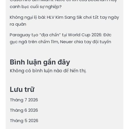
canh bạc cuối sự nghiệp?
Không ngại lộ bài: HLV Kim Sang Sik chơi tất tay ngày
ra quân
Paraguay tạo “địa chấn” tại World Cup 2026: Đức
gục ngã trên chấm 11m, Neuer chia tay đội tuyển
Bình luận gần đây
Không có bình luận nào để hiển thị.
Lưu trữ
Tháng 7 2026
Tháng 6 2026
Tháng 5 2026