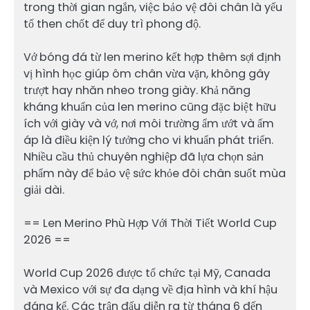
trong thời gian ngắn, việc bảo vệ đôi chân là yếu
tố then chốt để duy trì phong độ.
Vớ bóng đá từ len merino kết hợp thêm sợi định
vị hình học giúp ôm chân vừa vặn, không gây
trượt hay nhăn nheo trong giày. Khả năng
kháng khuẩn của len merino cũng đặc biệt hữu
ích với giày và vớ, nơi môi trường ẩm ướt và ấm
áp là điều kiện lý tưởng cho vi khuẩn phát triển.
Nhiều cầu thủ chuyên nghiệp đã lựa chọn sản
phẩm này để bảo vệ sức khỏe đôi chân suốt mùa
giải dài.
== Len Merino Phù Hợp Với Thời Tiết World Cup
2026 ==
World Cup 2026 được tổ chức tại Mỹ, Canada
và Mexico với sự đa dạng về địa hình và khí hậu
đáng kể. Các trận đấu diễn ra từ tháng 6 đến