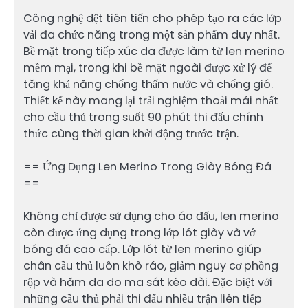
Công nghệ dệt tiên tiến cho phép tạo ra các lớp
vải đa chức năng trong một sản phẩm duy nhất.
Bề mặt trong tiếp xúc da được làm từ len merino
mềm mại, trong khi bề mặt ngoài được xử lý để
tăng khả năng chống thấm nước và chống gió.
Thiết kế này mang lại trải nghiệm thoải mái nhất
cho cầu thủ trong suốt 90 phút thi đấu chính
thức cùng thời gian khởi động trước trận.
== Ứng Dụng Len Merino Trong Giày Bóng Đá
==
Không chỉ được sử dụng cho áo đấu, len merino
còn được ứng dụng trong lớp lót giày và vớ
bóng đá cao cấp. Lớp lót từ len merino giúp
chân cầu thủ luôn khô ráo, giảm nguy cơ phồng
rộp và hăm da do ma sát kéo dài. Đặc biệt với
những cầu thủ phải thi đấu nhiều trận liên tiếp