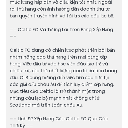
mức lương hấp dẫn và điều kiện tốt nhất. Ngoài
ra, thứ hạng còn ảnh hưởng đến doanh thu từ
bản quyền truyền hình và tài trợ của câu lạc bộ.
== Celtic FC Và Tương Lai Trên Bảng Xếp Hạng
==
Celtic FC đang có chiến lược phát triển bài bản
nhằm nâng cao thứ hạng trên mọi bảng xếp
hạng. Việc đầu tư vào học viện đào tạo trẻ và
chiêu mộ cầu thủ chất lượng cao là ưu tiên hàng
đầu. CLB cũng hướng đến việc tiến sâu hơn tại
các giải đấu châu Âu để tích lũy điểm xếp hạng.
Mục tiêu của Celtic là trở thành một trong
những câu lạc bộ mạnh nhất không chỉ ở
Scotland mà trên toàn châu Âu.
== Lịch Sử Xếp Hạng Của Celtic FC Qua Các
Thời Kỳ ==