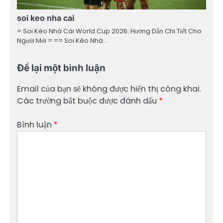
soi keo nha cai
= Soi Kèo Nhà Cái World Cup 2026: Hướng Dẫn Chi Tiết Cho
Người Mới = == Soi Kèo Nhà…
Để lại một bình luận
Email của bạn sẽ không được hiển thị công khai.
Các trường bắt buộc được đánh dấu
*
Bình luận
*