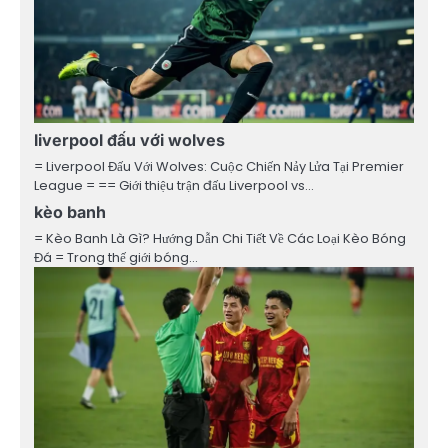
liverpool đấu với wolves
= Liverpool Đấu Với Wolves: Cuộc Chiến Nảy Lửa Tại Premier
League = == Giới thiệu trận đấu Liverpool vs…
kèo banh
= Kèo Banh Là Gì? Hướng Dẫn Chi Tiết Về Các Loại Kèo Bóng
Đá = Trong thế giới bóng…