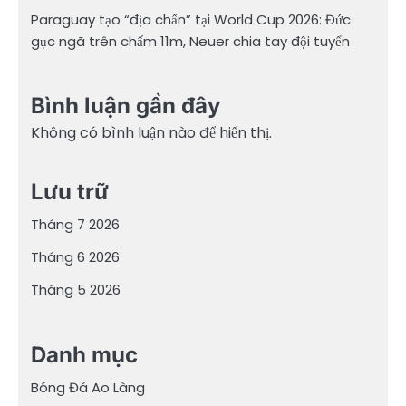
Paraguay tạo “địa chấn” tại World Cup 2026: Đức
gục ngã trên chấm 11m, Neuer chia tay đội tuyển
Bình luận gần đây
Không có bình luận nào để hiển thị.
Lưu trữ
Tháng 7 2026
Tháng 6 2026
Tháng 5 2026
Danh mục
Bóng Đá Ao Làng