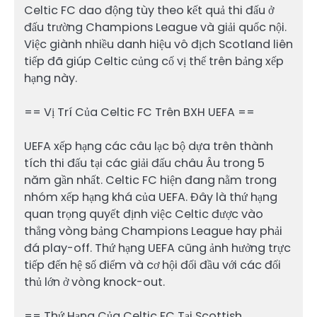
Celtic FC dao động tùy theo kết quả thi đấu ở
đấu trường Champions League và giải quốc nội.
Việc giành nhiều danh hiệu vô địch Scotland liên
tiếp đã giúp Celtic củng cố vị thế trên bảng xếp
hạng này.
== Vị Trí Của Celtic FC Trên BXH UEFA ==
UEFA xếp hạng các câu lạc bộ dựa trên thành
tích thi đấu tại các giải đấu châu Âu trong 5
năm gần nhất. Celtic FC hiện đang nằm trong
nhóm xếp hạng khá của UEFA. Đây là thứ hạng
quan trọng quyết định việc Celtic được vào
thẳng vòng bảng Champions League hay phải
đá play-off. Thứ hạng UEFA cũng ảnh hưởng trực
tiếp đến hệ số điểm và cơ hội đối đầu với các đối
thủ lớn ở vòng knock-out.
== Thứ Hạng Của Celtic FC Tại Scottish