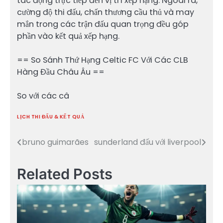
tác động trực tiếp đến vị trí xếp hạng. Ngoài ra,
cường độ thi đấu, chấn thương cầu thủ và may
mắn trong các trận đấu quan trọng đều góp
phần vào kết quả xếp hạng.
== So Sánh Thứ Hạng Celtic FC Với Các CLB
Hàng Đầu Châu Âu ==
So với các câ
LỊCH THI ĐẤU & KẾT QUẢ
bruno guimarães
sunderland đấu với liverpool
Điều
hướng
Related Posts
bài
viết