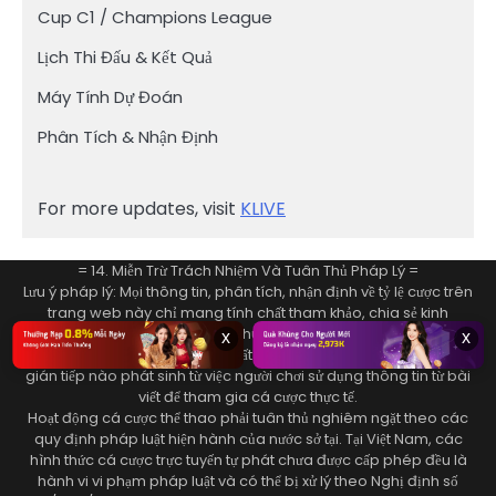
Cup C1 / Champions League
Lịch Thi Đấu & Kết Quả
Máy Tính Dự Đoán
Phân Tích & Nhận Định
For more updates, visit
KLIVE
= 14. Miễn Trừ Trách Nhiệm Và Tuân Thủ Pháp Lý =
Lưu ý pháp lý: Mọi thông tin, phân tích, nhận định về tỷ lệ cược trên
trang web này chỉ mang tính chất tham khảo, chia sẻ kinh
nghiệm học thuật và giải trí đơn thuần. Chúng tôi không chịu trách
x
x
nhiệm pháp lý cho bất kỳ tổn thất tài chính, thiệt hại trực tiếp hoặc
gián tiếp nào phát sinh từ việc người chơi sử dụng thông tin từ bài
viết để tham gia cá cược thực tế.
Hoạt động cá cược thể thao phải tuân thủ nghiêm ngặt theo các
quy định pháp luật hiện hành của nước sở tại. Tại Việt Nam, các
hình thức cá cược trực tuyến tự phát chưa được cấp phép đều là
hành vi vi phạm pháp luật và có thể bị xử lý theo Nghị định số