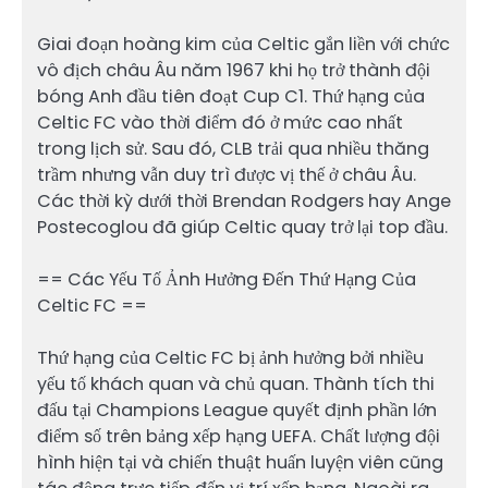
Giai đoạn hoàng kim của Celtic gắn liền với chức
vô địch châu Âu năm 1967 khi họ trở thành đội
bóng Anh đầu tiên đoạt Cup C1. Thứ hạng của
Celtic FC vào thời điểm đó ở mức cao nhất
trong lịch sử. Sau đó, CLB trải qua nhiều thăng
trầm nhưng vẫn duy trì được vị thế ở châu Âu.
Các thời kỳ dưới thời Brendan Rodgers hay Ange
Postecoglou đã giúp Celtic quay trở lại top đầu.
== Các Yếu Tố Ảnh Hưởng Đến Thứ Hạng Của
Celtic FC ==
Thứ hạng của Celtic FC bị ảnh hưởng bởi nhiều
yếu tố khách quan và chủ quan. Thành tích thi
đấu tại Champions League quyết định phần lớn
điểm số trên bảng xếp hạng UEFA. Chất lượng đội
hình hiện tại và chiến thuật huấn luyện viên cũng