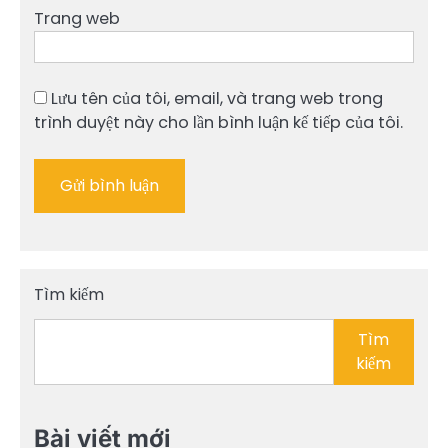
Trang web
Lưu tên của tôi, email, và trang web trong
trình duyệt này cho lần bình luận kế tiếp của tôi.
Tìm kiếm
Tìm
kiếm
Bài viết mới