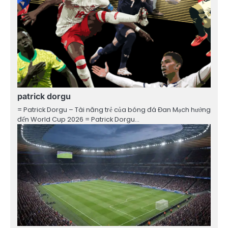
patrick dorgu
= Patrick Dorgu – Tài năng trẻ của bóng đá Đan Mạch hướng
đến World Cup 2026 = Patrick Dorgu…