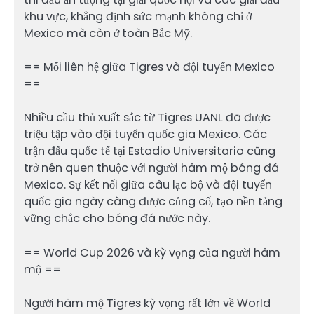
khu vực, khẳng định sức mạnh không chỉ ở
Mexico mà còn ở toàn Bắc Mỹ.
== Mối liên hệ giữa Tigres và đội tuyển Mexico
==
Nhiều cầu thủ xuất sắc từ Tigres UANL đã được
triệu tập vào đội tuyển quốc gia Mexico. Các
trận đấu quốc tế tại Estadio Universitario cũng
trở nên quen thuộc với người hâm mộ bóng đá
Mexico. Sự kết nối giữa câu lạc bộ và đội tuyển
quốc gia ngày càng được củng cố, tạo nền tảng
vững chắc cho bóng đá nước này.
== World Cup 2026 và kỳ vọng của người hâm
mộ ==
Người hâm mộ Tigres kỳ vọng rất lớn về World