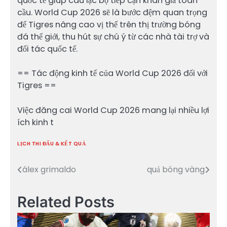
quốc tế giúp câu lạc bộ tiếp cận khán giả toàn
cầu. World Cup 2026 sẽ là bước đệm quan trọng
để Tigres nâng cao vị thế trên thị trường bóng
đá thế giới, thu hút sự chú ý từ các nhà tài trợ và
đối tác quốc tế.
== Tác động kinh tế của World Cup 2026 đối với
Tigres ==
Việc đăng cai World Cup 2026 mang lại nhiều lợi
ích kinh t
LỊCH THI ĐẤU & KẾT QUẢ
álex grimaldo
quả bóng vàng
Điều
hướng
Related Posts
bài
viết