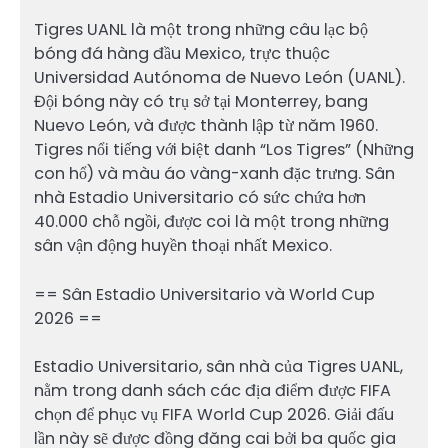
Tigres UANL là một trong những câu lạc bộ
bóng đá hàng đầu Mexico, trực thuộc
Universidad Autónoma de Nuevo León (UANL).
Đội bóng này có trụ sở tại Monterrey, bang
Nuevo León, và được thành lập từ năm 1960.
Tigres nổi tiếng với biệt danh “Los Tigres” (Những
con hổ) và màu áo vàng-xanh đặc trưng. Sân
nhà Estadio Universitario có sức chứa hơn
40.000 chỗ ngồi, được coi là một trong những
sân vận động huyền thoại nhất Mexico.
== Sân Estadio Universitario và World Cup
2026 ==
Estadio Universitario, sân nhà của Tigres UANL,
nằm trong danh sách các địa điểm được FIFA
chọn để phục vụ FIFA World Cup 2026. Giải đấu
lần này sẽ được đồng đăng cai bởi ba quốc gia