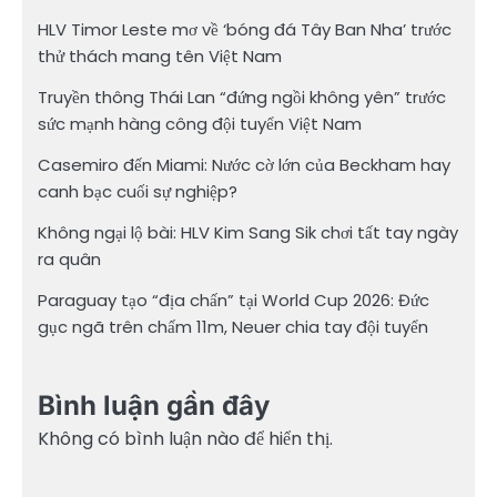
HLV Timor Leste mơ về ‘bóng đá Tây Ban Nha’ trước
thử thách mang tên Việt Nam
Truyền thông Thái Lan “đứng ngồi không yên” trước
sức mạnh hàng công đội tuyển Việt Nam
Casemiro đến Miami: Nước cờ lớn của Beckham hay
canh bạc cuối sự nghiệp?
Không ngại lộ bài: HLV Kim Sang Sik chơi tất tay ngày
ra quân
Paraguay tạo “địa chấn” tại World Cup 2026: Đức
gục ngã trên chấm 11m, Neuer chia tay đội tuyển
Bình luận gần đây
Không có bình luận nào để hiển thị.